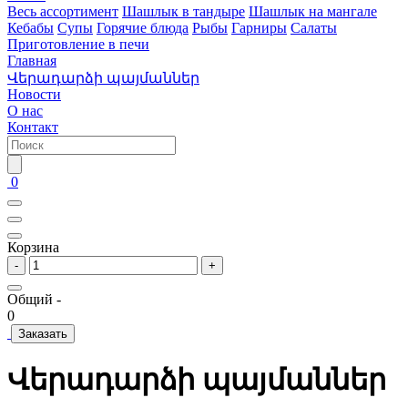
Весь ассортимент
Шашлык в тандыре
Шашлык на мангале
Кебабы
Супы
Горячие блюда
Рыбы
Гарниры
Салаты
Приготовление в печи
Главная
Վերադարձի պայմաններ
Новости
О нас
Контакт
0
Корзина
-
+
Общий -
0
Заказать
Վերադարձի պայմաններ