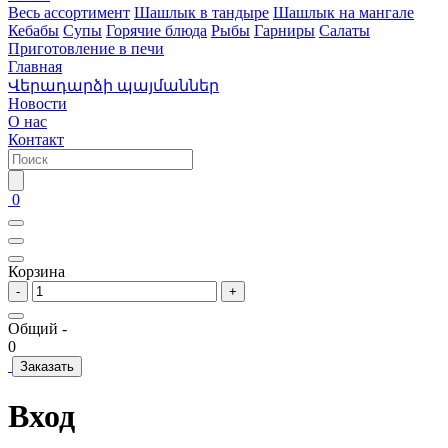
Весь ассортимент
Шашлык в тандыре
Шашлык на мангале
Кебабы
Супы
Горячие блюда
Рыбы
Гарниры
Салаты
Приготовление в печи
Главная
Վերադարձի պայմաններ
Новости
О нас
Контакт
0
Корзина
-
+
Общий -
0
Заказать
Вход