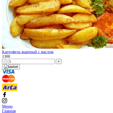
Картофель жареный с маслом
1300
-
+
Меню
Главная