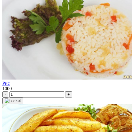
Рис
1000
-
+