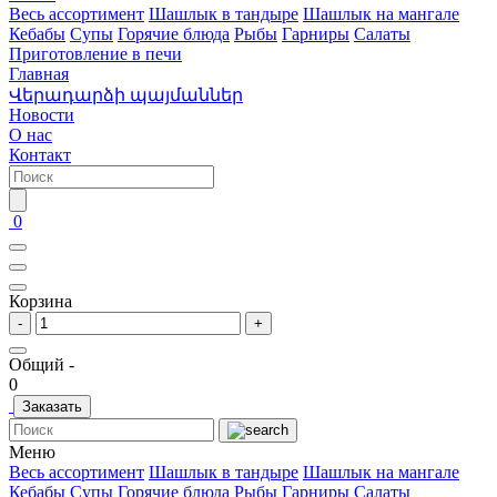
Весь ассортимент
Шашлык в тандыре
Шашлык на мангале
Кебабы
Супы
Горячие блюда
Рыбы
Гарниры
Салаты
Приготовление в печи
Главная
Վերադարձի պայմաններ
Новости
О нас
Контакт
0
Корзина
-
+
Общий -
0
Заказать
Меню
Весь ассортимент
Шашлык в тандыре
Шашлык на мангале
Кебабы
Супы
Горячие блюда
Рыбы
Гарниры
Салаты