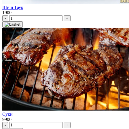
Шиш Таук
1900
-
+
Суки
9900
-
+