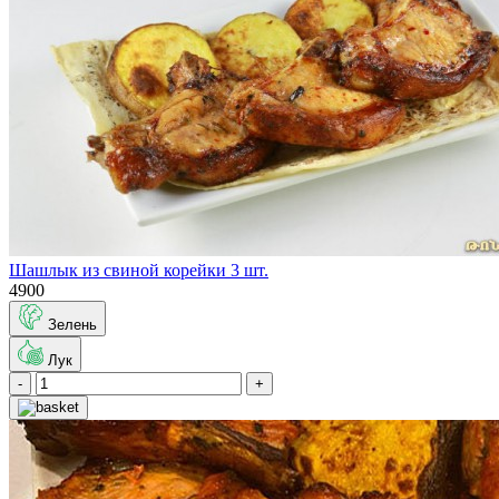
Шашлык из свиной корейки 3 шт.
4900
Зелень
Лук
-
+