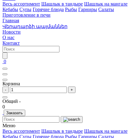
Весь ассортимент
Шашлык в тандыре
Шашлык на мангале
Кебабы
Супы
Горячие блюда
Рыбы
Гарниры
Салаты
Приготовление в печи
Главная
Վերադարձի պայմաններ
Новости
О нас
Контакт
0
Корзина
-
+
Общий -
0
Заказать
Меню
Весь ассортимент
Шашлык в тандыре
Шашлык на мангале
Кебабы
Супы
Горячие блюда
Рыбы
Гарниры
Салаты