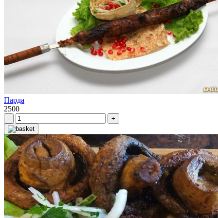
Парда
2500
-
+