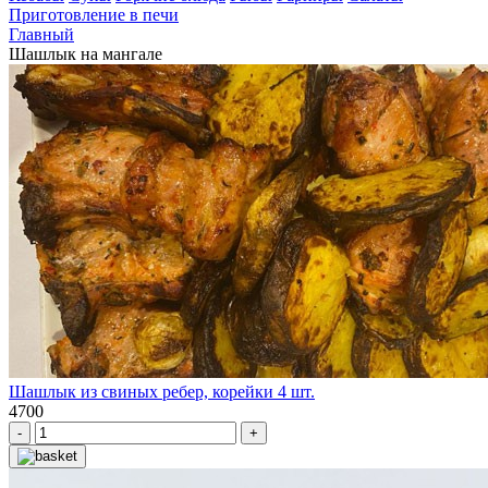
Приготовление в печи
Главный
Шашлык на мангале
Шашлык из свиных ребер, корейки 4 шт.
4700
-
+