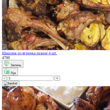
Шашлик из ягненка разное 4 шт.
4700
Зелень
Лук
-
+