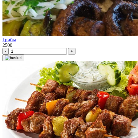
Грибы
2500
-
+