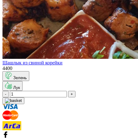
Шашлык из свиной корейки
4400
Зелень
Лук
-
+