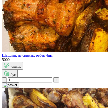
Шашлык из свиных ребер 4шт.
5000
Зелень
Лук
-
+