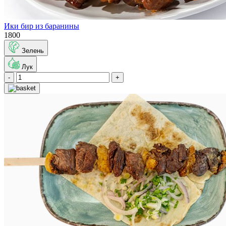
Ики бир из баранины
1800
Зелень
Лук
-
+