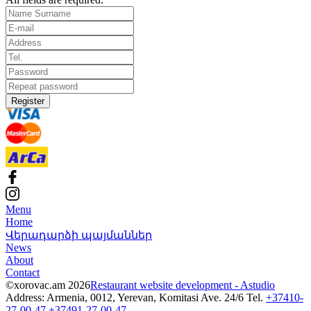
Register
Menu
Home
Վերադարձի պայմաններ
News
About
Contact
©xorovac.am 2026
Restaurant website development - Astudio
Address: Armenia, 0012, Yerevan, Komitasi Ave. 24/6
Tel.
+37410-
27-00-47
+37491-27-00-47