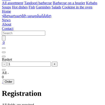
All assortment
Tandoori barbecue
Barbecue on a brazier
Kebabs
Soups
Hot dishes
Fish
Garnishes
Salads
Cooking in the oven
Home
Վերադարձի պայմաններ
News
About
Contact
0
Basket
-
+
All -
0
Order
Registration
All fields are required.