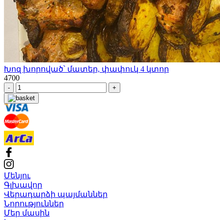
Խոզ խորոված՝ մատեր, փափուկ 4 կտոր
4700
-
+
Մենյու
Գլխավոր
Վերադարձի պայմաններ
Նորություններ
Մեր մասին