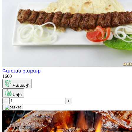
Գառան քաբաբ
1600
Կանաչի
Սոխ
-
+