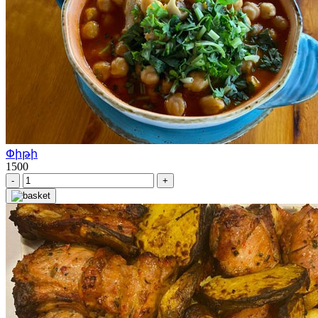
Փիթի
1500
-
+