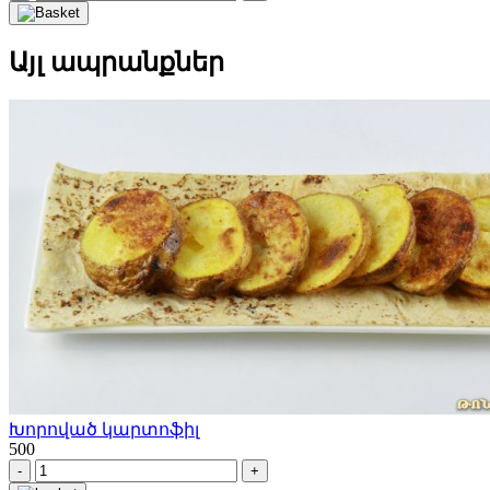
Այլ ապրանքներ
Խորոված կարտոֆիլ
500
-
+