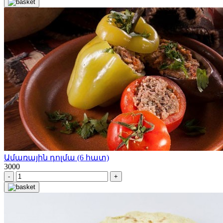
Ամառային դոլմա (6 հատ)
3000
-
+