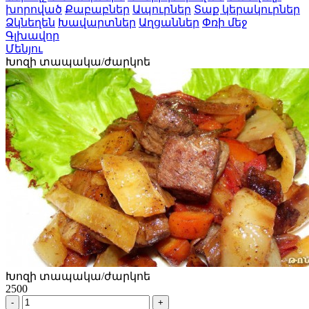
խորոված
Քաբաբներ
Ապուրներ
Տաք կերակուրներ
Ձկնեղեն
Խավարտներ
Աղցաններ
Փռի մեջ
Գլխավոր
Մենյու
Խոզի տապակա/ժարկոե
Խոզի տապակա/ժարկոե
2500
-
+