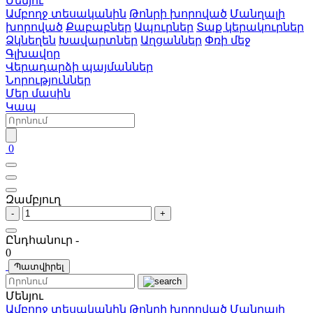
Մենյու
Ամբողջ տեսականին
Թոնրի խորոված
Մանղալի
խորոված
Քաբաբներ
Ապուրներ
Տաք կերակուրներ
Ձկնեղեն
Խավարտներ
Աղցաններ
Փռի մեջ
Գլխավոր
Վերադարձի պայմաններ
Նորություններ
Մեր մասին
Կապ
0
Զամբյուղ
-
+
Ընդհանուր -
0
Պատվիրել
Մենյու
Ամբողջ տեսականին
Թոնրի խորոված
Մանղալի