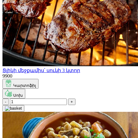
Ցլիկի մեջքամիս՝ սուկի 3 կտոր
9900
Կարտոֆիլ
Սոխ
-
+