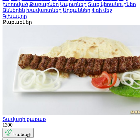
խորոված
Քաբաբներ
Ապուրներ
Տաք կերակուրներ
Ձկնեղեն
Խավարտներ
Աղցաններ
Փռի մեջ
Գլխավոր
Քաբաբներ
Տավարի քաբաբ
1300
Կանաչի