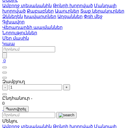
Մենյու
Ամբողջ տեսականին
Թոնրի խորոված
Մանղալի
խորոված
Քաբաբներ
Ապուրներ
Տաք կերակուրներ
Ձկնեղեն
Խավարտներ
Աղցաններ
Փռի մեջ
Գլխավոր
Վերադարձի պայմաններ
Նորություններ
Մեր մասին
Կապ
0
Զամբյուղ
-
+
Ընդհանուր -
0
Պատվիրել
Մենյու
Ամբողջ տեսականին
Թոնրի խորոված
Մանղալի