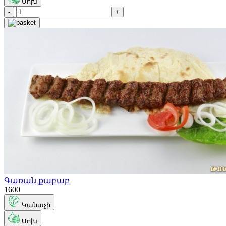
Սոխ
-
+
Գառան քաբաբ
1600
Կանաչի
Սոխ