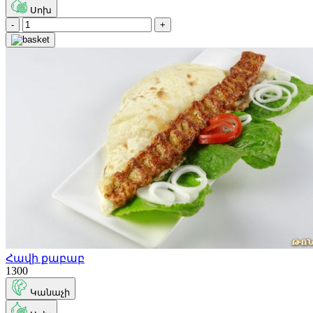
Սոխ
-
+
Հավի քաբաբ
1300
Կանաչի